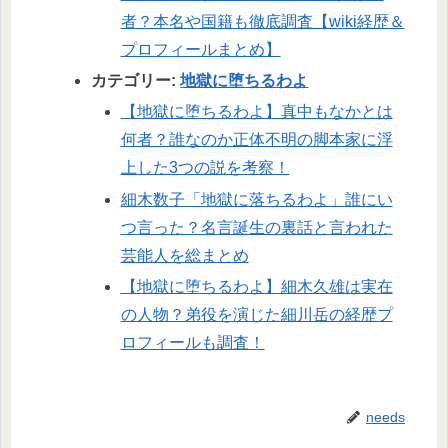
者？本名や国籍も徹底調査【wiki経歴＆
プロフィールまとめ】
カテゴリー:
地獄に堕ちるわよ
【地獄に堕ちるわよ】真中もなかとは
何者？誰なのか正体不明の脚本家に浮
上した3つの説を考察！
細木数子「地獄に落ちるわよ」誰にい
つ言った？名言誕生の裏話と言われた
芸能人を総まとめ
【地獄に堕ちるわよ】細木久雄は実在
の人物？弟役を演じた細川岳の経歴プ
ロフィールも調査！
needs